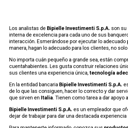
Los analistas de
Bipielle Investimenti S.p.A.
son su 
interna de excelencia para cada uno de sus banquer
interacción. Esmerándose por ejecutar lo adecuado 
manera, hagan lo adecuado para los clientes, no solo 
No importa cuán pequeño a grande sea, están compr
cuentahabientes. Les gusta construir relaciones úni
sus clientes una experiencia única,
tecnología ade
En la entidad bancaria
Bipielle Investimenti S.p.A.
es
de lo que las consiguen, hacer lo correcto y dar ser
que sirven en
Italia
. Tienen como tarea a dar apoyo a
Bipielle Investimenti S.p.A.
es un empleador que ofe
dejar de trabajar para dar una destacada experiencia
Para mantenerte informado, conozca sus
productos 