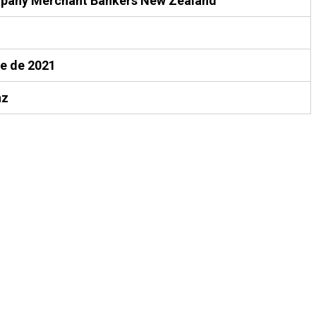
pany Merchant Bankers New Zealand
e de 2021
nz