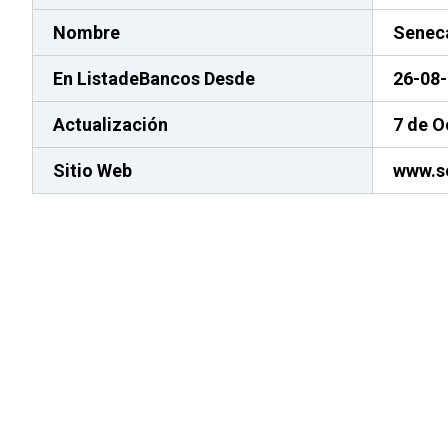
Nombre
Seneca
En ListadeBancos
Desde
26-08
Actualización
7 de O
Sitio Web
www.s