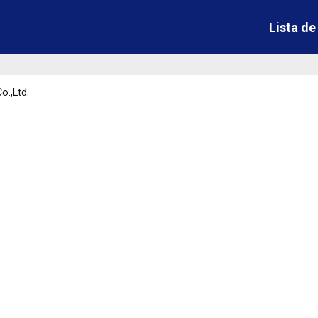
Lista d
o.,Ltd.