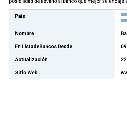
posibilidad de llevarlo al banco que mejor se encaje 
País
Nombre
Ba
En ListadeBancos
Desde
09
Actualización
22
Sitio Web
ww